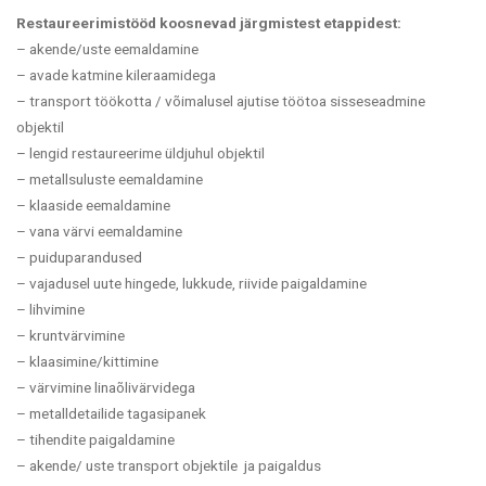
Restaureerimistööd koosnevad järgmistest etappidest:
– akende/uste eemaldamine
– avade katmine kileraamidega
–
transport töökotta /
võimalusel ajutise töötoa sisseseadmine
objektil
– lengid restaureerime üldjuhul objektil
– metallsuluste eemaldamine
– klaaside eemaldamine
– vana värvi eemaldamine
– puiduparandused
– vajadusel uute hingede, lukkude, riivide paigaldamine
– lihvimine
– kruntvärvimine
– klaasimine/kittimine
– värvimine linaõlivärvidega
– metalldetailide tagasipanek
– tihendite paigaldamine
– akende/ uste transport objektile ja paigaldus