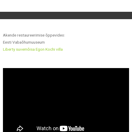
Akende restaureerimise õppevideo:
Eesti Vabaõhumuuseum
Liberty suvemõisa Egon Kochi villa