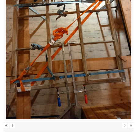
«
‹
›
»