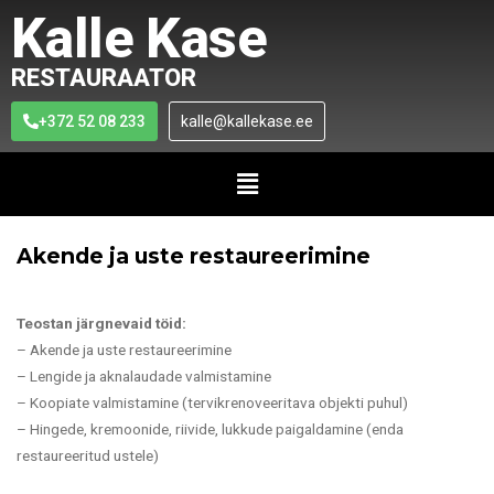
Kalle Kase
RESTAURAATOR
+372 52 08 233
kalle@kallekase.ee
Akende ja uste restaureerimine
Teostan järgnevaid töid:
– Akende ja uste restaureerimine
– Lengide ja aknalaudade valmistamine
– Koopiate valmistamine (tervikrenoveeritava objekti puhul)
– Hingede, kremoonide, riivide, lukkude paigaldamine (enda
restaureeritud ustele)