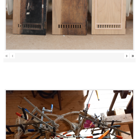
«
‹
›
»