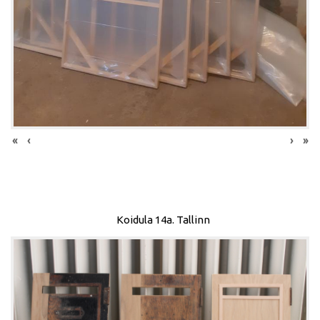
«
‹
›
»
Koidula 14a. Tallinn