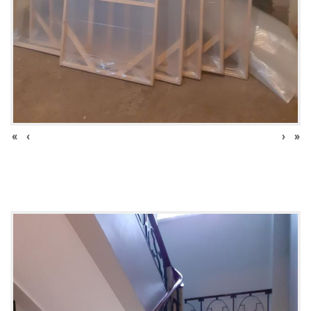
«
‹
›
»