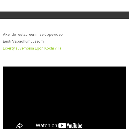
Akende restaureerimise õppevideo:
Eesti Vabaõhumuuseum
Liberty suvemõisa Egon Kochi villa