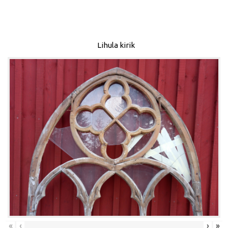
Lihula kirik
«
‹
›
»