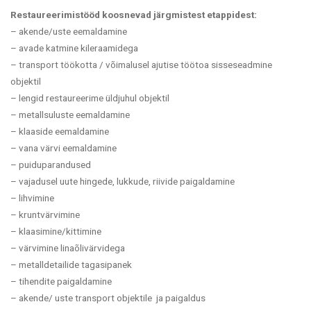
Restaureerimistööd koosnevad järgmistest etappidest:
– akende/uste eemaldamine
– avade katmine kileraamidega
–
transport töökotta /
võimalusel ajutise töötoa sisseseadmine
objektil
– lengid restaureerime üldjuhul objektil
– metallsuluste eemaldamine
– klaaside eemaldamine
– vana värvi eemaldamine
– puiduparandused
– vajadusel uute hingede, lukkude, riivide paigaldamine
– lihvimine
– kruntvärvimine
– klaasimine/kittimine
– värvimine linaõlivärvidega
– metalldetailide tagasipanek
– tihendite paigaldamine
– akende/ uste transport objektile ja paigaldus