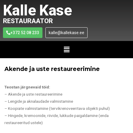
Kalle Kase
RESTAURAATOR
+372 52 08 233
kalle@kallekase.ee
Akende ja uste restaureerimine
Teostan järgnevaid töid:
– Akende ja uste restaureerimine
– Lengide ja aknalaudade valmistamine
– Koopiate valmistamine (tervikrenoveeritava objekti puhul)
– Hingede, kremoonide, riivide, lukkude paigaldamine (enda
restaureeritud ustele)