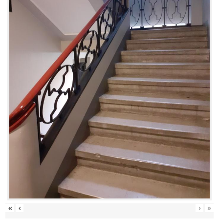
«
‹
›
»