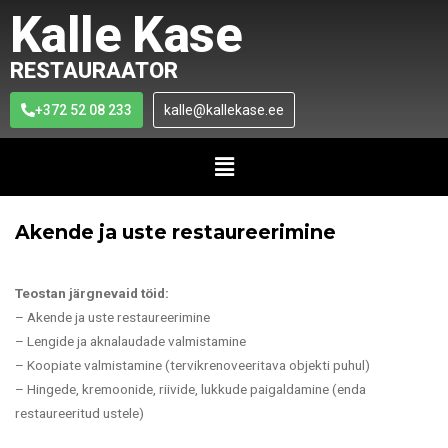
Kalle Kase
RESTAURAATOR
+372 52 08 233
kalle@kallekase.ee
Akende ja uste restaureerimine
Teostan järgnevaid töid:
– Akende ja uste restaureerimine
– Lengide ja aknalaudade valmistamine
– Koopiate valmistamine (tervikrenoveeritava objekti puhul)
– Hingede, kremoonide, riivide, lukkude paigaldamine (enda
restaureeritud ustele)