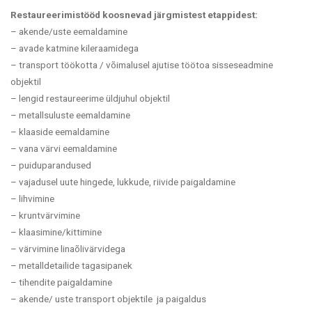
Restaureerimistööd koosnevad järgmistest etappidest:
– akende/uste eemaldamine
– avade katmine kileraamidega
–
transport töökotta /
võimalusel ajutise töötoa sisseseadmine
objektil
– lengid restaureerime üldjuhul objektil
– metallsuluste eemaldamine
– klaaside eemaldamine
– vana värvi eemaldamine
– puiduparandused
– vajadusel uute hingede, lukkude, riivide paigaldamine
– lihvimine
– kruntvärvimine
– klaasimine/kittimine
– värvimine linaõlivärvidega
– metalldetailide tagasipanek
– tihendite paigaldamine
– akende/ uste transport objektile ja paigaldus