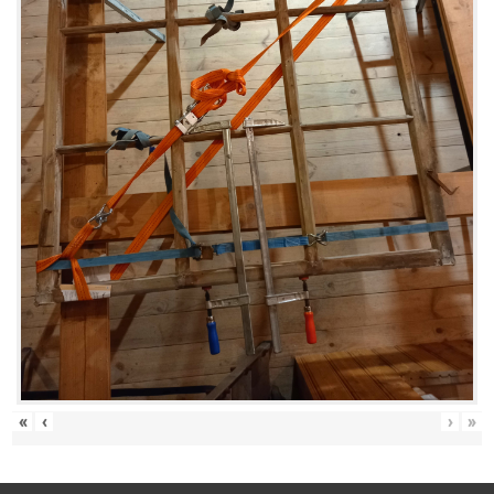
«
‹
›
»