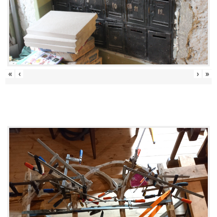
«
‹
›
»