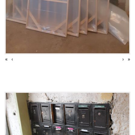
«
‹
›
»