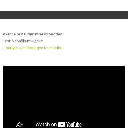
Akende restaureerimise õppevideo:
Eesti Vabaõhumuuseum
Liberty suvemõisa Egon Kochi villa