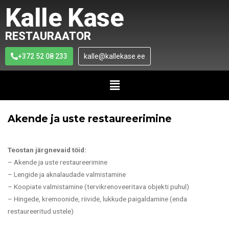
Kalle Kase
RESTAURAATOR
+372 52 08 233
kalle@kallekase.ee
Akende ja uste restaureerimine
Teostan järgnevaid töid:
– Akende ja uste restaureerimine
– Lengide ja aknalaudade valmistamine
– Koopiate valmistamine (tervikrenoveeritava objekti puhul)
– Hingede, kremoonide, riivide, lukkude paigaldamine (enda
restaureeritud ustele)