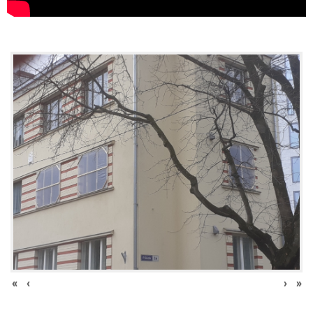
«
‹
›
»