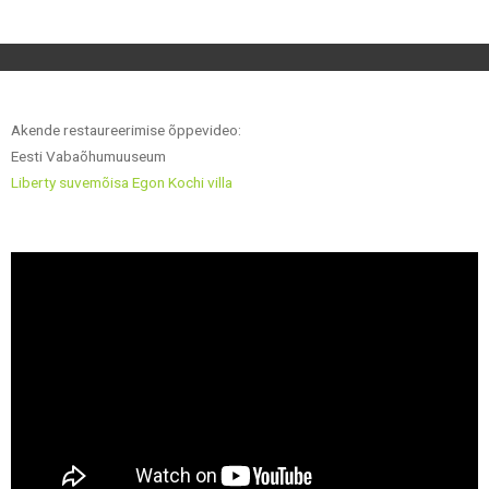
Akende restaureerimise õppevideo:
Eesti Vabaõhumuuseum
Liberty suvemõisa Egon Kochi villa