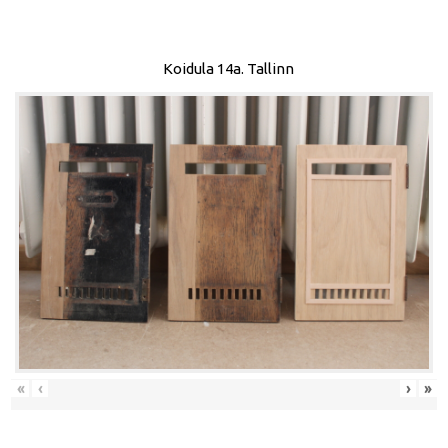
Koidula 14a. Tallinn
«
‹
›
»