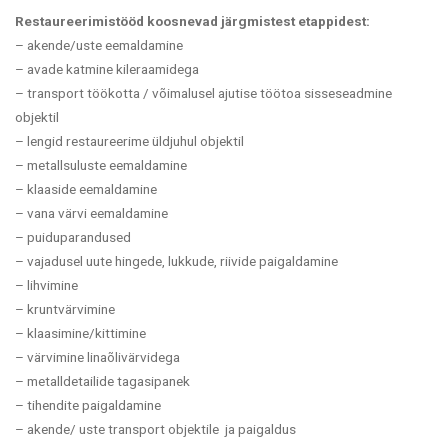
Restaureerimistööd koosnevad järgmistest etappidest:
– akende/uste eemaldamine
– avade katmine kileraamidega
–
transport töökotta /
võimalusel ajutise töötoa sisseseadmine
objektil
– lengid restaureerime üldjuhul objektil
– metallsuluste eemaldamine
– klaaside eemaldamine
– vana värvi eemaldamine
– puiduparandused
– vajadusel uute hingede, lukkude, riivide paigaldamine
– lihvimine
– kruntvärvimine
– klaasimine/kittimine
– värvimine linaõlivärvidega
– metalldetailide tagasipanek
– tihendite paigaldamine
– akende/ uste transport objektile ja paigaldus