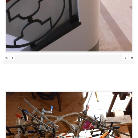
«
‹
›
»