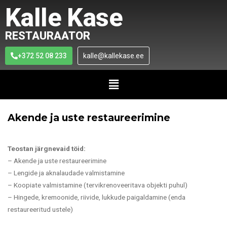
Kalle Kase
RESTAURAATOR
+372 52 08 233
kalle@kallekase.ee
Akende ja uste restaureerimine
Teostan järgnevaid töid:
– Akende ja uste restaureerimine
– Lengide ja aknalaudade valmistamine
– Koopiate valmistamine (tervikrenoveeritava objekti puhul)
– Hingede, kremoonide, riivide, lukkude paigaldamine (enda
restaureeritud ustele)