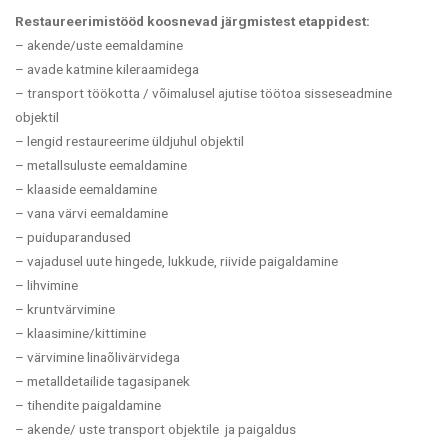
Restaureerimistööd koosnevad järgmistest etappidest:
– akende/uste eemaldamine
– avade katmine kileraamidega
–
transport töökotta /
võimalusel ajutise töötoa sisseseadmine
objektil
– lengid restaureerime üldjuhul objektil
– metallsuluste eemaldamine
– klaaside eemaldamine
– vana värvi eemaldamine
– puiduparandused
– vajadusel uute hingede, lukkude, riivide paigaldamine
– lihvimine
– kruntvärvimine
– klaasimine/kittimine
– värvimine linaõlivärvidega
– metalldetailide tagasipanek
– tihendite paigaldamine
– akende/ uste transport objektile ja paigaldus