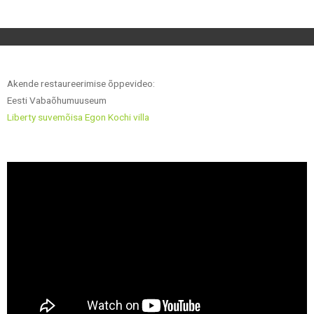
Akende restaureerimise õppevideo:
Eesti Vabaõhumuuseum
Liberty suvemõisa Egon Kochi villa