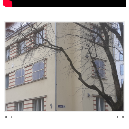
«
‹
›
»