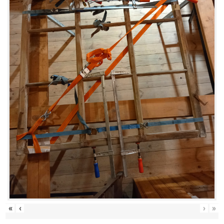
«
‹
›
»