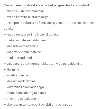
Restaureerimistööd koosnevad järgmistest etappidest:
– akende/uste eemaldamine
– avade katmine kileraamidega
–
transport töökotta /
võimalusel ajutise töötoa sisseseadmine
objektil
– lengid restaureerime üldjuhul objektil
– metallsuluste eemaldamine
– klaaside eemaldamine
– vana värvi eemaldamine
– puiduparandused
– vajadusel uute hingede, lukkude, riivide paigaldamine
– lihvimine
– kruntvärvimine
– klaasimine/kittimine
– värvimine linaõlivärvidega
– metalldetailide tagasipanek
– tihendite paigaldamine
– akende/ uste transport objektile ja paigaldus