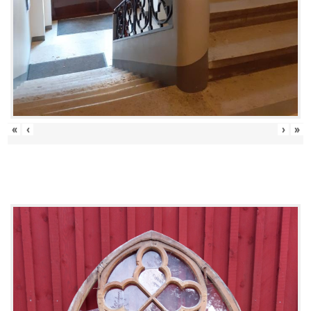
«
‹
›
»