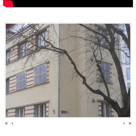
«
‹
›
»