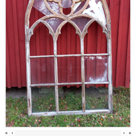
«
‹
›
»