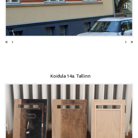
«
‹
›
»
Koidula 14a. Tallinn