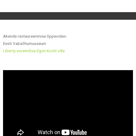
Akende restaureerimise õppevideo:
Eesti Vabaõhumuuseum
Liberty suvemõisa Egon Kochi villa