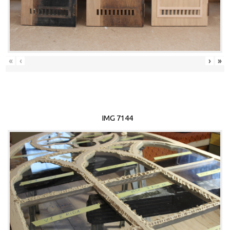
«
‹
›
»
IMG 7144