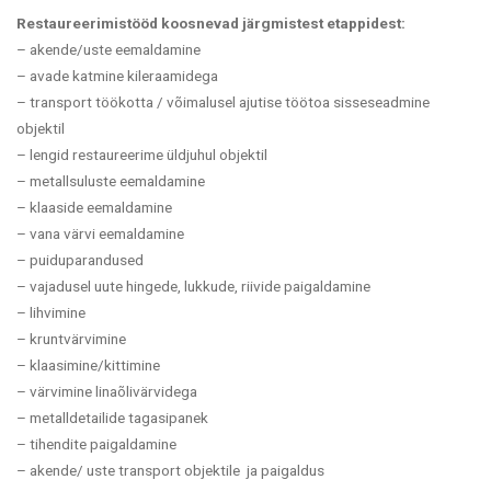
Restaureerimistööd koosnevad järgmistest etappidest:
– akende/uste eemaldamine
– avade katmine kileraamidega
–
transport töökotta /
võimalusel ajutise töötoa sisseseadmine
objektil
– lengid restaureerime üldjuhul objektil
– metallsuluste eemaldamine
– klaaside eemaldamine
– vana värvi eemaldamine
– puiduparandused
– vajadusel uute hingede, lukkude, riivide paigaldamine
– lihvimine
– kruntvärvimine
– klaasimine/kittimine
– värvimine linaõlivärvidega
– metalldetailide tagasipanek
– tihendite paigaldamine
– akende/ uste transport objektile ja paigaldus