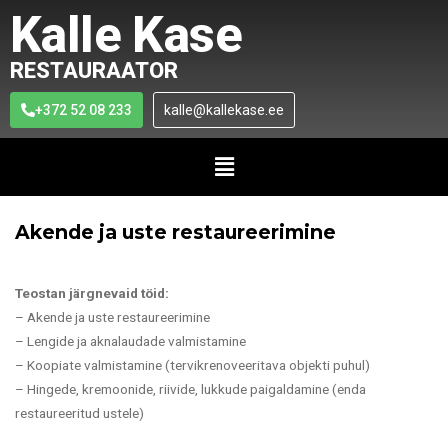
Kalle Kase
RESTAURAATOR
+372 52 08 233
kalle@kallekase.ee
Akende ja uste restaureerimine
Teostan järgnevaid töid:
– Akende ja uste restaureerimine
– Lengide ja aknalaudade valmistamine
– Koopiate valmistamine (tervikrenoveeritava objekti puhul)
– Hingede, kremoonide, riivide, lukkude paigaldamine (enda
restaureeritud ustele)