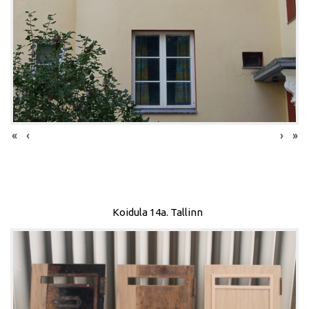
«
‹
›
»
Koidula 14a. Tallinn