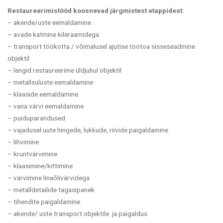
Restaureerimistööd koosnevad järgmistest etappidest:
– akende/uste eemaldamine
– avade katmine kileraamidega
–
transport töökotta /
võimalusel ajutise töötoa sisseseadmine
objektil
– lengid restaureerime üldjuhul objektil
– metallsuluste eemaldamine
– klaaside eemaldamine
– vana värvi eemaldamine
– puiduparandused
– vajadusel uute hingede, lukkude, riivide paigaldamine
– lihvimine
– kruntvärvimine
– klaasimine/kittimine
– värvimine linaõlivärvidega
– metalldetailide tagasipanek
– tihendite paigaldamine
– akende/ uste transport objektile ja paigaldus