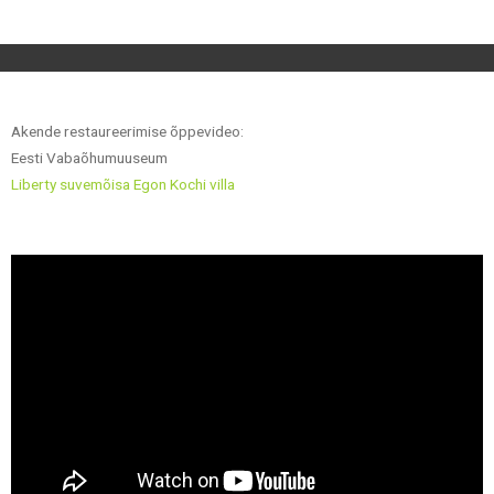
Akende restaureerimise õppevideo:
Eesti Vabaõhumuuseum
Liberty suvemõisa Egon Kochi villa