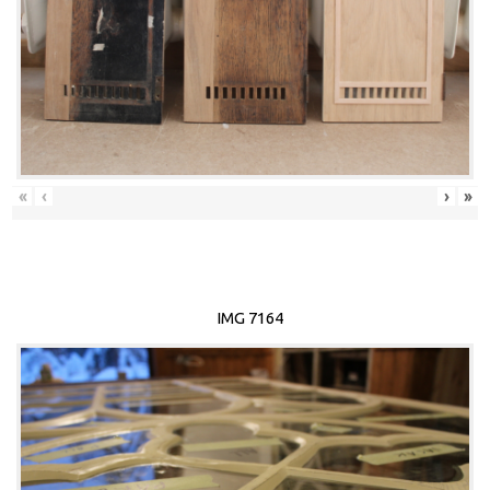
«
‹
›
»
IMG 7164