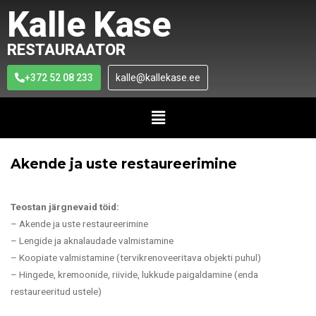
Kalle Kase
RESTAURAATOR
+372 52 08 233
kalle@kallekase.ee
Akende ja uste restaureerimine
Teostan järgnevaid töid:
– Akende ja uste restaureerimine
– Lengide ja aknalaudade valmistamine
– Koopiate valmistamine (tervikrenoveeritava objekti puhul)
– Hingede, kremoonide, riivide, lukkude paigaldamine (enda
restaureeritud ustele)